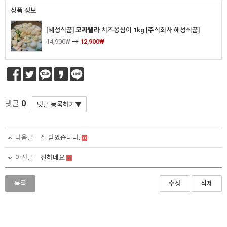
상품 정보
[혜성식품] 모짜렐라 치즈옹심이 1kg [주식회사 혜성식품]
14,900₩
→
12,900₩
0
댓글
다음글
잘 받았습니다.
이전글
진하네요
목록
수정
삭제