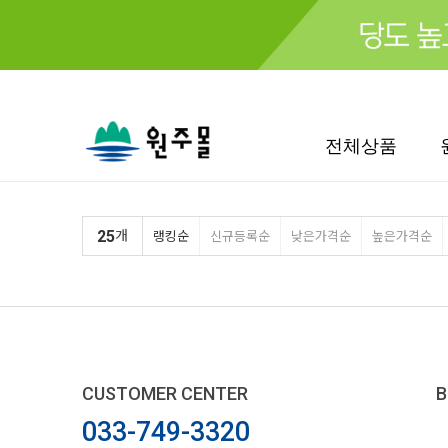
검색
전체상품
25
개
랭킹순
신규등록순
낮은가격순
높은가격순
CUSTOMER CENTER
B
033-749-3320