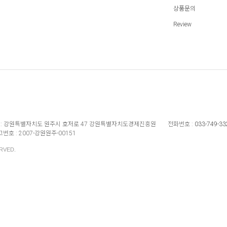
상품문의
Review
:
강원특별자치도 원주시 호저로 47 강원특별자치도경제진흥원
전화번호 :
033-749-33
번호 :
2007-강원원주-00151
RVED.