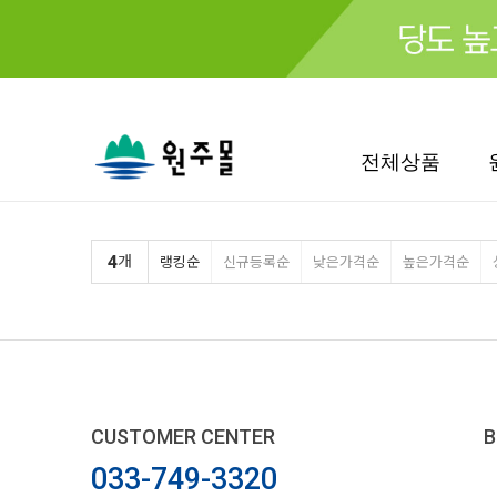
검색
전체상품
4
개
랭킹순
신규등록순
낮은가격순
높은가격순
CUSTOMER CENTER
B
033-749-3320