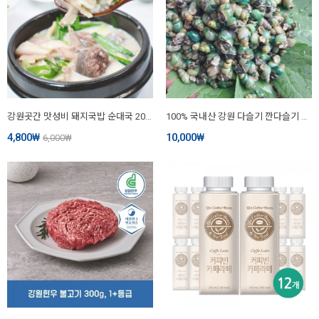
강원곳간 맛성비 돼지국밥 순대국 200g
100% 국내산 강원 다슬기 깐다슬기 올갱이 생다슬기 냉동 [원산지:국산(강원도 홍천, 횡성 등)]
4,800
₩
10,000
₩
6,000
₩