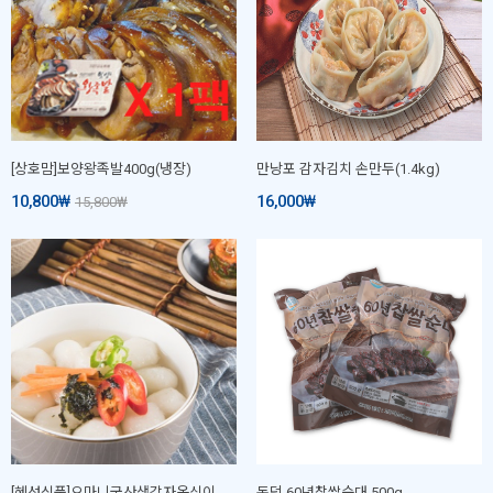
[상호맘]보양왕족발400g(냉장)
만낭포 감자김치 손만두(1.4kg)
10,800
₩
16,000
₩
15,800
₩
[혜성식품]오마니국산생감자옹심이 1kg
돈덕 60년찹쌀순대 500g