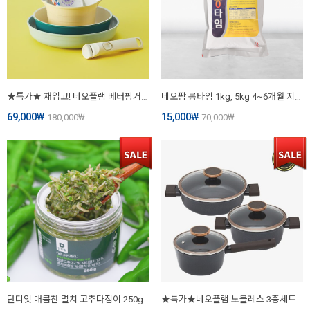
★특가★ 재입고! 네오플램 베터핑거 원더핸즈 쿡웨어 세트+캠핑가방 포함
네오팜 롱타임 1kg, 5kg 4~6개월 지속성장 비료 영양제
69,000
₩
15,000
₩
180,000
₩
70,000
₩
단디잇 매콤찬 멸치 고추다짐이 250g
★특가★네오플램 노블레스 3종세트 18편수+20양수+24전골