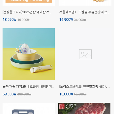
[건강을그리다]2025년산 국내산 저당혼합5곡 1kg + 찰흑미 1kg
서울에프엔비 고칼슘 두유습관 러브스윗 190mL X 16입 X 3박스
13,090
₩
16,900
₩
16,000
₩
36,000
₩
★특가★ 재입고! 네오플램 베터핑거 원더핸즈 쿡웨어 세트+캠핑가방 포함
[노이스트브레드] 천연발효종 450% 플레인 깜빠뉴, 450g
69,000
₩
10,000
₩
180,000
₩
12,000
₩