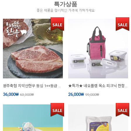
특가상품
좋은 제품을 합리적인 가격에 가져가세요
원주축협 치악산한우 등심 1++등급 300g
★특가★ 네오플램 옥소 피크닉 찬합세트
36,000
₩
26,000
₩
63,300
₩
99,000
₩