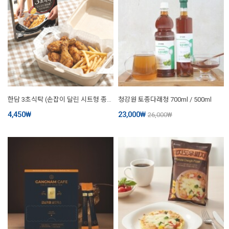
한담 3초식탁 (손잡이 달린 시트형 종이호일 20매입)
청강원 토종다래청 700ml / 500ml
4,450
₩
23,000
₩
26,000
₩