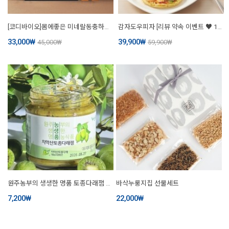
[코디바이오]몸에좋은 미네랄동충하초가 함유된 강남카페 골드믹스커피1호 60포 스틱형
감자도우피자 [리뷰 약속 이벤트 ♥ 1팩 2개 더! 미리드림! 총 14개]
33,000
₩
39,900
₩
45,000
₩
59,900
₩
원주농부의 생생한 명품 토종다래잼 280g
바삭누룽지칩 선물세트
7,200
₩
22,000
₩