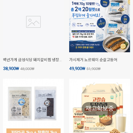
백년가게 금성식당 돼지갈비찜 냉장밀키트(3인분)
가시제거 노르웨이 순살고등어
38,900
₩
49,900
₩
48,000
₩
51,900
₩
재고확보중