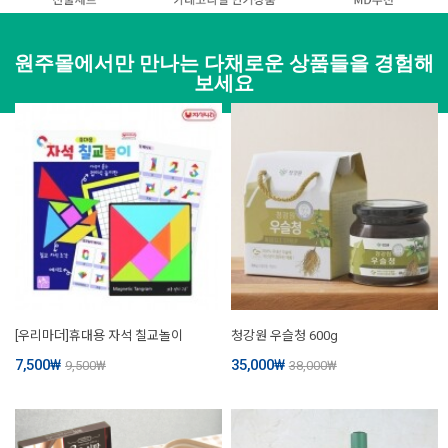
원주몰에서만 만나는 다채로운 상품들을 경험해
보세요
[우리마더]휴대용 자석 칠교놀이
청강원 우슬청 600g
7,500
₩
35,000
₩
9,500
₩
38,000
₩