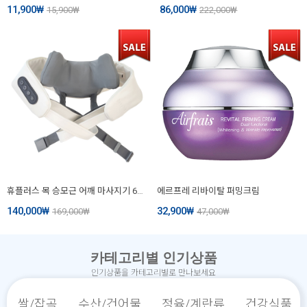
11,900
₩
86,000
₩
15,900
₩
222,000
₩
휴플러스 목 승모근 어깨 마사지기 630 (CORDZERO-630)
에르프레 리바이탈 퍼밍크림
140,000
₩
32,900
₩
169,000
₩
47,000
₩
카테고리별 인기상품
인기상품을 카테고리별로 만나보세요
쌀/잡곡
수산/건어물
정육/계란류
건강식품