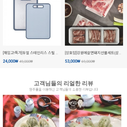
[재입고!특가]듀얼 스테인리스 스틸 도마
[상호맘]강원에살면돼지선물세트(삼겹살500g*2,목살 500g) 친환경무항생제100%
24,000
₩
53,000
₩
49,000
₩
69,000
₩
고객님들의 리얼한 리뷰
원주몰을 이용하신 고객님들의 소중한 리뷰입니다