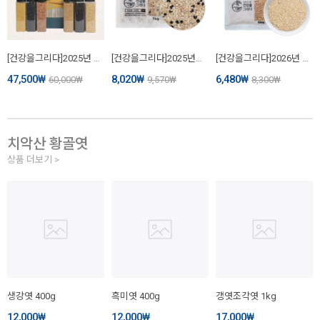
[건강을그리다]2025년 국내산 프리미엄잡곡선물세트 농산물선물세트(찰흑미,찰보리,귀리,서리태,찰기장,찰수수)
[건강을그리다]2025년산 국내산 저당혼합5곡 저속노화(1kg, 3kg, 10kg)
[건강을그리다]2026년 국내산 귀리 햇곡(1kg, 3kg)
47,500
₩
8,020
₩
6,480
₩
60,000
₩
9,570
₩
8,300
₩
치악산 황골엿
상품 더보기 >
생강엿 400g
흑미엿 400g
갱엿조각엿 1kg
12,000
₩
12,000
₩
17,000
₩