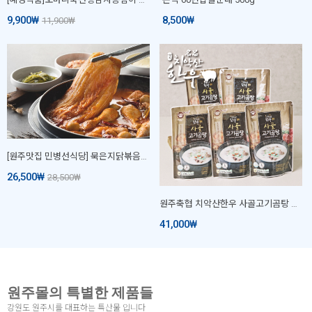
9,900
₩
8,500
₩
11,900
₩
[원주맛집 민병선식당] 묵은지닭볶음탕국내산 밀키트 1~2인
26,500
₩
28,500
₩
원주축협 치악산한우 사골고기곰탕 500ml*5입
41,000
₩
원주몰의 특별한 제품들
강원도 원주시를 대표하는 특산물 입니다