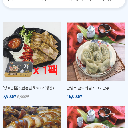
[상호맘]쫄깃한돈편육 300g(냉장)
만낭포 곤드레 감자고기만두
7,900
₩
16,000
₩
8,900
₩