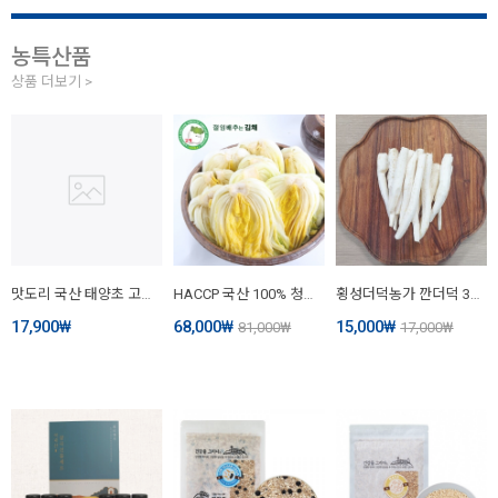
농특산품
상품 더보기 >
맛도리 국산 태양초 고춧가루 500g
HACCP 국산 100% 청정 강원도 고랭지 괴산 해남 전국 최상품 절임배추 20kg 김채 절임배추 (내일 도착 주문 오전 11시 마감/화/수/목/금요일 배송/공휴일 제외)
횡성더덕농가 깐더덕 300g
17,900
₩
68,000
₩
15,000
₩
81,000
₩
17,000
₩