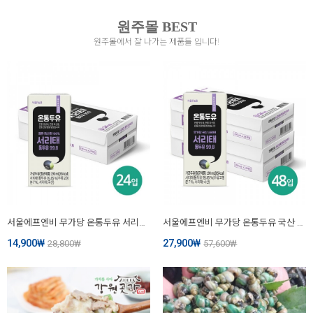
원주몰 BEST
원주몰에서 잘 나가는 제품들 입니다!
서울에프엔비 무가당 온통두유 서리태 통두유 99.8 190mL X 24입 [원산지:국산]
서울에프엔비 무가당 온통두유 국산 서리태 통두유 99.8 190mL X 24입 X 2박스(랩어라운드)
14,900
₩
27,900
₩
28,800
₩
57,600
₩