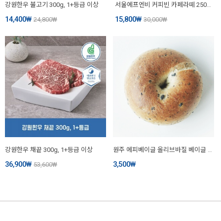
강원한우 불고기 300g, 1+등급 이상
서울에프엔비 커피빈 카페라떼 250ml x 12입
14,400
₩
15,800
₩
24,800
₩
30,000
₩
강원한우 채끝 300g, 1+등급 이상
원주 에피베이글 올리브바질 베이글 1개
36,900
₩
3,500
₩
53,600
₩