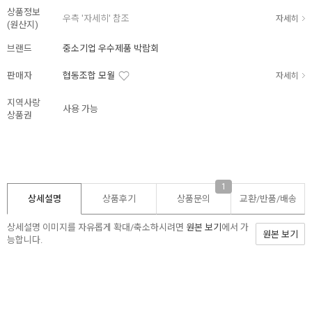
상품정보
우측 '자세히' 참조
자세히
(원산지)
브랜드
중소기업 우수제품 박람회
판매자
협동조합 모월
자세히
지역사랑
사용 가능
상품권
1
상세설명
상품후기
상품문의
교환/반품/
배송
상세설명 이미지를 자유롭게 확대/축소하시려면
원본 보기
에서 가
원본 보기
능합니다.