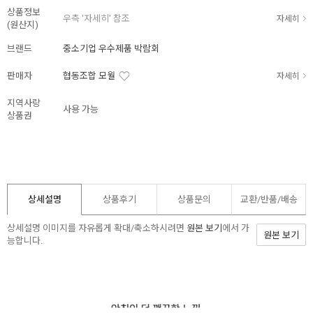
상품정보
우측 '자세히' 참조
자세히
(원산지)
브랜드
중소기업 우수제품 박람회
판매자
협동조합 모월
자세히
지역사랑
사용 가능
상품권
상세설명
상품후기
상품문의
교환/반품/
배송
상세설명 이미지를 자유롭게 확대/축소하시려면
원본 보기
에서 가
원본 보기
능합니다.