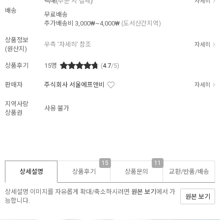
택배(
주문 시 결제
)
자세히
배송
무료배송
추가배송비
3,000₩~4,000₩
(도서산간지역)
상품정보
우측 '자세히' 참조
자세히
(원산지)
상품후기
15
명
(
4.7
/5)
판매자
주식회사 서울에프앤비
자세히
지역사랑
사용 불가
상품권
15
11
상세설명
상품후기
상품문의
교환/반품/
배송
상세설명 이미지를 자유롭게 확대/축소하시려면
원본 보기
에서 가
원본 보기
능합니다.