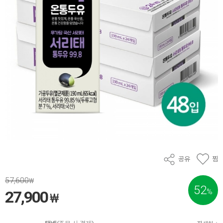
공유
찜
57,600
₩
52
%
27,900
₩