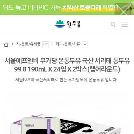
차/음료/유제품
커피/음료/차류
서울에프엔비 무가당 온통두유 국산 서리태 통두유
99.8 190mL X 24입 X 2박스(랩어라운드)
서울F&B의 국산서리태로 만든 무가당두유 온통두유 입니다