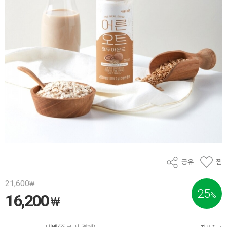
공유
찜
21,600
₩
25
%
16,200
₩