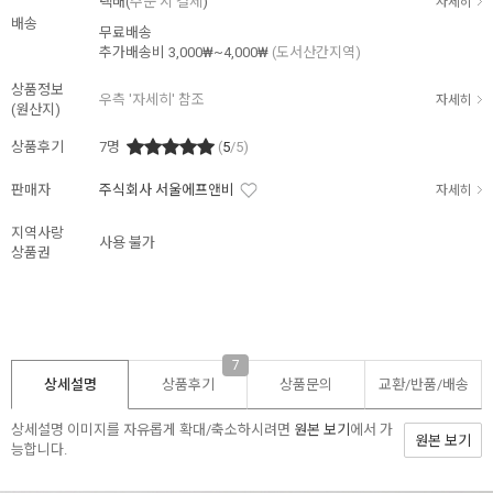
택배(
주문 시 결제
)
자세히
배송
무료배송
추가배송비
3,000₩~4,000₩
(도서산간지역)
상품정보
우측 '자세히' 참조
자세히
(원산지)
상품후기
7
명
(
5
/5)
판매자
주식회사 서울에프앤비
자세히
지역사랑
사용 불가
상품권
7
상세설명
상품후기
상품문의
교환/반품/
배송
상세설명 이미지를 자유롭게 확대/축소하시려면
원본 보기
에서 가
원본 보기
능합니다.