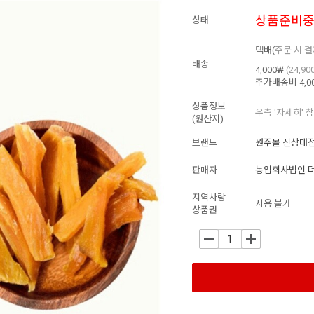
상품준비
상태
택배(
주문 시 
배송
4,000₩
(24,9
추가배송비
4,0
상품정보
우측 '자세히' 
(원산지)
브랜드
원주몰 신상대
판매자
농업회사법인 
지역사랑
사용 불가
상품권
-
+