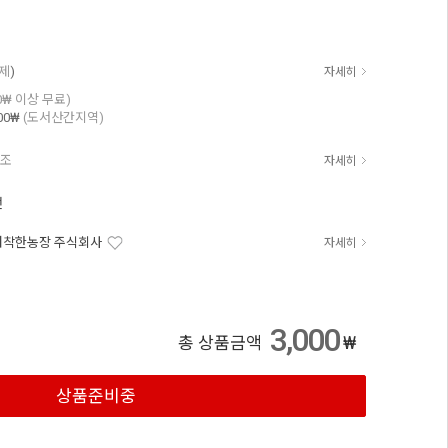
중
결제
)
자세히
00₩ 이상 무료)
00₩
(도서산간지역)
참조
자세히
전
더착한농장 주식회사
자세히
3,000
₩
총 상품금액
상품준비중