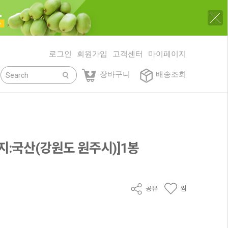
로그인
회원가입
고객센터
마이페이지
닫기
장바구니
배송조회
지:국산(강원도 원주시)]1봉
공유
찜