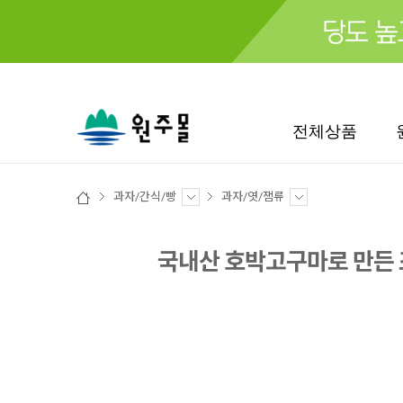
검색
전체상품
과자/간식/빵
과자/엿/잼류
국내산 호박고구마로 만든 조