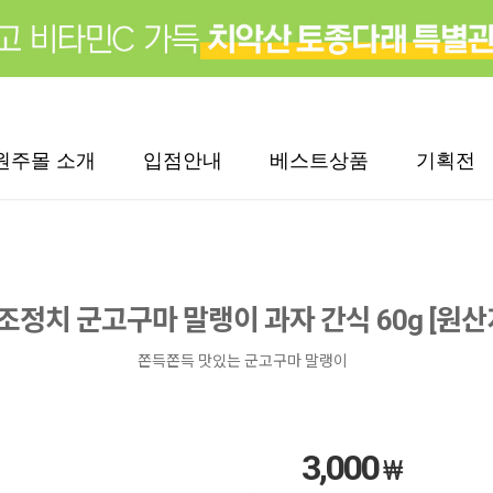
원주몰 소개
입점안내
베스트상품
기획전
정치 군고구마 말랭이 과자 간식 60g [원산
쫀득쫀득 맛있는 군고구마 말랭이
3,000
₩