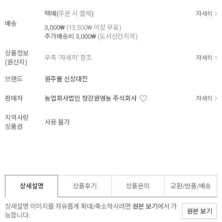
택배(
주문 시 결제
)
자세히
배송
3,000₩
(13,500₩ 이상 무료)
추가배송비
3,000₩
(도서산간지역)
상품정보
우측 '자세히' 참조
자세히
(원산지)
브랜드
원주몰 신상대전
판매자
농업회사법인 청강원영농 주식회사
자세히
지역사랑
사용 불가
상품권
상세설명
상품후기
상품문의
교환/반품/
배송
상세설명 이미지를 자유롭게 확대/축소하시려면
원본 보기
에서 가
원본 보기
능합니다.