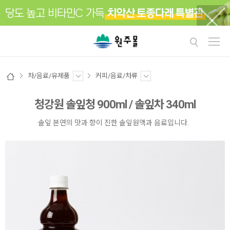
차/음료/유제품
커피/음료/차류
청강원 솔잎청 900ml / 솔잎차 340ml
솔잎 본연의 맛과 향이 진한 솔잎원액과 음료입니다.