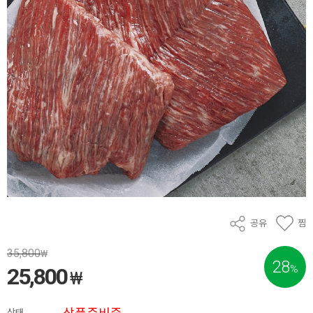
공유
찜
35,800
₩
28
%
25,800
₩
상태