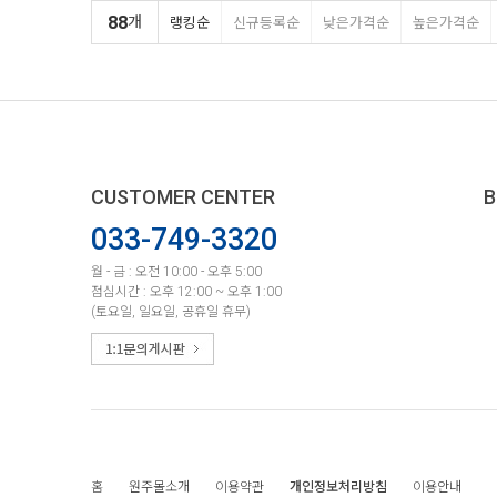
88
개
랭킹순
신규등록순
낮은가격순
높은가격순
CUSTOMER CENTER
B
033-749-3320
월 - 금 : 오전 10:00 - 오후 5:00
점심시간 : 오후 12:00 ~ 오후 1:00
(토요일, 일요일, 공휴일 휴무)
홈
원주몰소개
이용약관
개인정보처리방침
이용안내