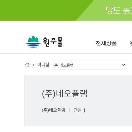
검색
전체상품
미니샵
(주)네오플램
(주)네오플램
|
단골
1