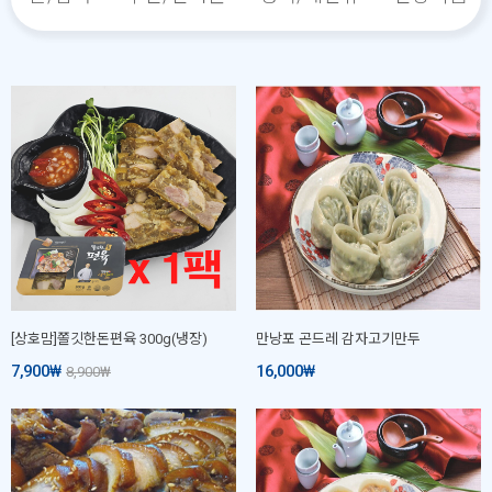
[상호맘]쫄깃한돈편육 300g(냉장)
만낭포 곤드레 감자고기만두
7,900
₩
16,000
₩
8,900
₩