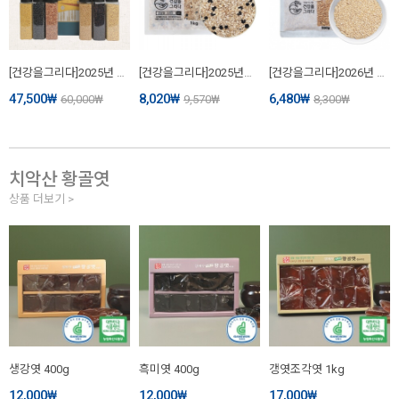
[건강을그리다]2025년 국내산 프리미엄잡곡선물세트 농산물선물세트(찰흑미,찰보리,귀리,서리태,찰기장,찰수수)
[건강을그리다]2025년산 국내산 저당혼합5곡 저속노화(1kg, 3kg, 10kg)
[건강을그리다]2026년 국내산 귀리 햇곡(1kg, 3kg)
47,500
₩
8,020
₩
6,480
₩
60,000
₩
9,570
₩
8,300
₩
치악산 황골엿
상품 더보기 >
생강엿 400g
흑미엿 400g
갱엿조각엿 1kg
12,000
₩
12,000
₩
17,000
₩