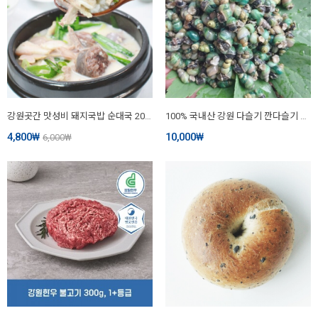
강원곳간 맛성비 돼지국밥 순대국 200g
100% 국내산 강원 다슬기 깐다슬기 올갱이 생다슬기 냉동 [원산지:국산(강원도 홍천, 횡성 등)]
4,800
₩
10,000
₩
6,000
₩