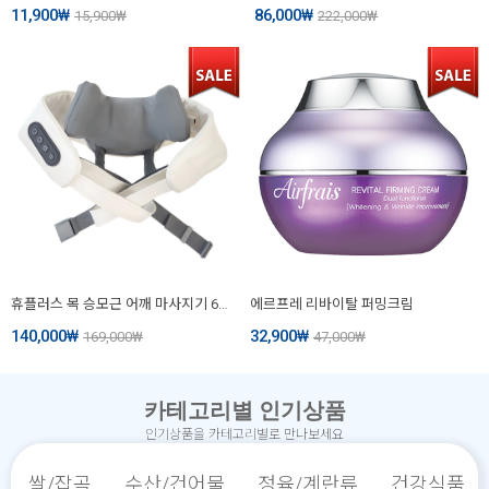
11,900
₩
86,000
₩
15,900
₩
222,000
₩
휴플러스 목 승모근 어깨 마사지기 630 (CORDZERO-630)
에르프레 리바이탈 퍼밍크림
140,000
₩
32,900
₩
169,000
₩
47,000
₩
카테고리별 인기상품
인기상품을 카테고리별로 만나보세요
쌀/잡곡
수산/건어물
정육/계란류
건강식품