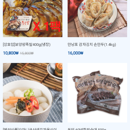
[상호맘]보양왕족발400g(냉장)
만낭포 감자김치 손만두(1.4kg)
10,800
₩
16,000
₩
15,800
₩
[혜성식품]오마니국산생감자옹심이 1kg
돈덕 60년찹쌀순대 500g