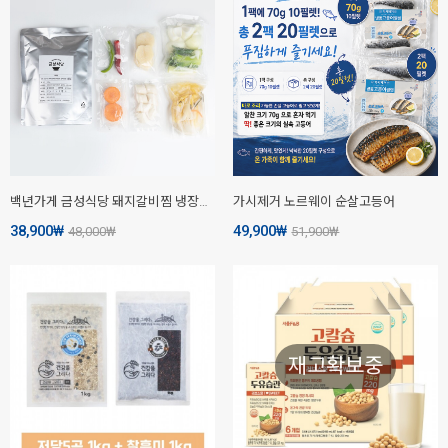
백년가게 금성식당 돼지갈비찜 냉장밀키트(3인분)
가시제거 노르웨이 순살고등어
38,900
₩
49,900
₩
48,000
₩
51,900
₩
재고확보중