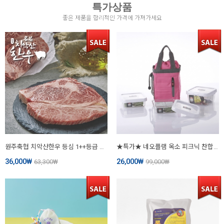
특가상품
좋은 제품을 합리적인 가격에 가져가세요
원주축협 치악산한우 등심 1++등급 300g
★특가★ 네오플램 옥소 피크닉 찬합세트
36,000
₩
26,000
₩
63,300
₩
99,000
₩