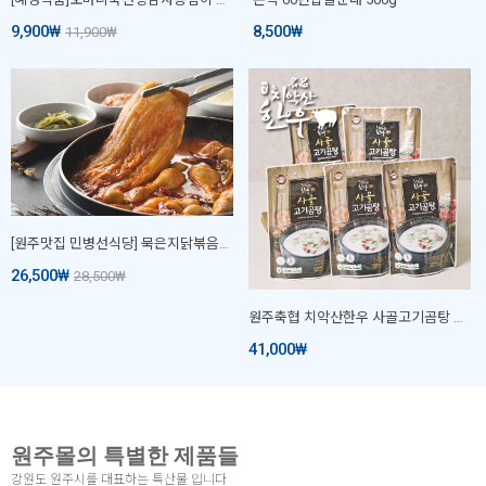
9,900
₩
8,500
₩
11,900
₩
[원주맛집 민병선식당] 묵은지닭볶음탕국내산 밀키트 1~2인
26,500
₩
28,500
₩
원주축협 치악산한우 사골고기곰탕 500ml*5입
41,000
₩
원주몰의 특별한 제품들
강원도 원주시를 대표하는 특산물 입니다