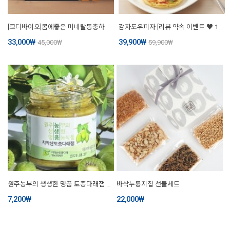
[코디바이오]몸에좋은 미네랄동충하초가 함유된 강남카페 골드믹스커피1호 60포 스틱형
감자도우피자 [리뷰 약속 이벤트 ♥ 1팩 2개 더! 미리드림! 총 14개]
33,000
₩
39,900
₩
45,000
₩
59,900
₩
원주농부의 생생한 명품 토종다래잼 280g
바삭누룽지칩 선물세트
7,200
₩
22,000
₩