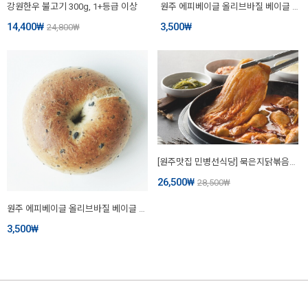
강원한우 불고기 300g, 1+등급 이상
원주 에피베이글 올리브바질 베이글 1개
14,400
₩
3,500
₩
24,800
₩
[원주맛집 민병선식당] 묵은지닭볶음탕국내산 밀키트 1~2인
26,500
₩
28,500
₩
원주 에피베이글 올리브바질 베이글 1개
3,500
₩