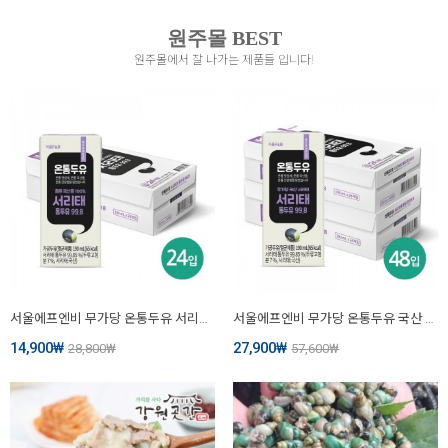
원주몰 BEST
원주몰에서 잘 나가는 제품들 입니다!
서울에프엔비 무가당 온통두유 서리태 통두유 99.8 190mL X 24입 [원산지:국산]
서울에프엔비 무가당 온통두유 국산 서리태 통두유 99.8 190mL X 24입 X 2박스(랩어라운드)
14,900
₩
27,900
₩
28,800
₩
57,600
₩