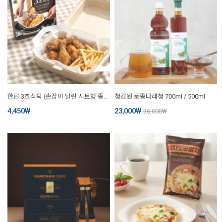
한담 3초식탁 (손잡이 달린 시트형 종이호일 20매입)
청강원 토종다래청 700ml / 500ml
4,450
₩
23,000
₩
26,000
₩