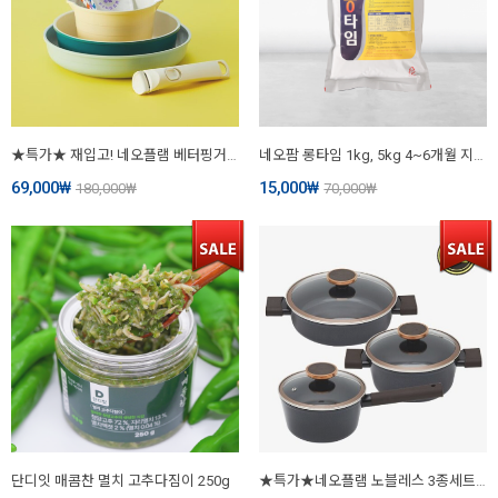
★특가★ 재입고! 네오플램 베터핑거 원더핸즈 쿡웨어 세트+캠핑가방 포함
네오팜 롱타임 1kg, 5kg 4~6개월 지속성장 비료 영양제
69,000
₩
15,000
₩
180,000
₩
70,000
₩
단디잇 매콤찬 멸치 고추다짐이 250g
★특가★네오플램 노블레스 3종세트 18편수+20양수+24전골