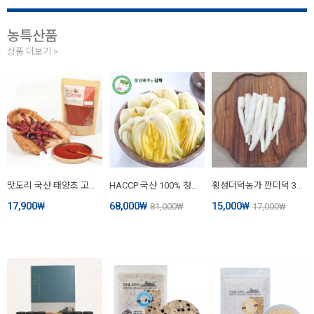
농특산품
상품 더보기 >
맛도리 국산 태양초 고춧가루 500g
HACCP 국산 100% 청정 강원도 고랭지 괴산 해남 전국 최상품 절임배추 20kg 김채 절임배추 (내일 도착 주문 오전 11시 마감/화/수/목/금요일 배송/공휴일 제외)
횡성더덕농가 깐더덕 300g
17,900
₩
68,000
₩
15,000
₩
81,000
₩
17,000
₩