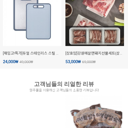
[재입고!특가]듀얼 스테인리스 스틸 도마
[상호맘]강원에살면돼지선물세트(삼겹살500g*2,목살 500g) 친환경무항생제100%
24,000
₩
53,000
₩
49,000
₩
69,000
₩
고객님들의 리얼한 리뷰
원주몰을 이용하신 고객님들의 소중한 리뷰입니다