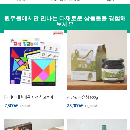
원주몰에서만 만나는 다채로운 상품들을 경험해
보세요
[우리마더]휴대용 자석 칠교놀이
청강원 우슬청 600g
7,500
₩
35,000
₩
9,500
₩
38,000
₩