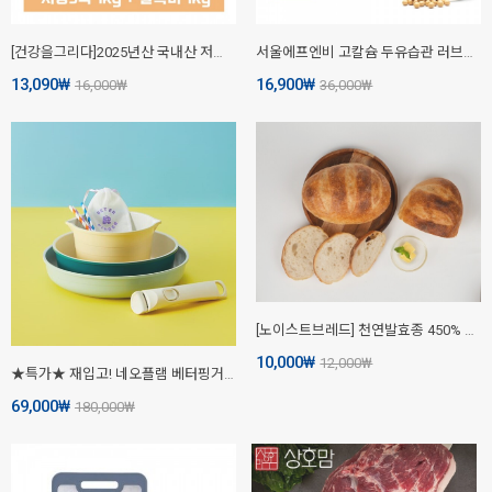
[건강을그리다]2025년산 국내산 저당혼합5곡 1kg + 찰흑미 1kg
서울에프엔비 고칼슘 두유습관 러브스윗 190mL X 16입 X 3박스
13,090
₩
16,900
₩
16,000
₩
36,000
₩
[노이스트브레드] 천연발효종 450% 플레인 깜빠뉴, 450g
10,000
₩
12,000
₩
★특가★ 재입고! 네오플램 베터핑거 원더핸즈 쿡웨어 세트+캠핑가방 포함
69,000
₩
180,000
₩