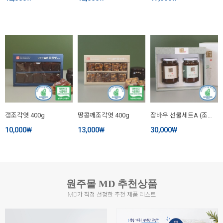
갱조각엿 400g
땅콩깨조각엿 400g
장바우 선물세트A (조청 600g + 생강조청 600g)
10,000
₩
13,000
₩
30,000
₩
원주몰 MD 추천상품
MD가 직접 선정한 추천 제품 리스트